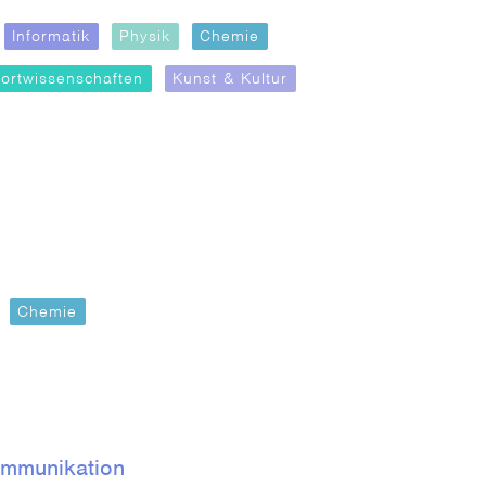
Informatik
Physik
Chemie
ortwissenschaften
Kunst & Kultur
Chemie
ommunikation