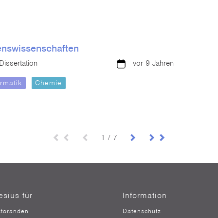
enswissenschaften
Dissertation
vor 9 Jahren
ormatik
Chemie
1 / 7
esius für
Information
toranden
Datenschutz