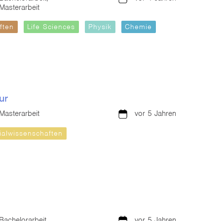
Masterarbeit
ften
Life Sciences
Physik
Chemie
ur
Masterarbeit
vor 5 Jahren
ialwissenschaften
Bachelorarbeit,
vor 5 Jahren