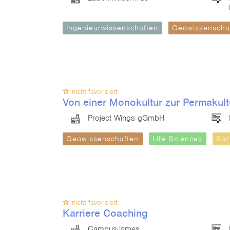
Ingenieurwissenschaften
Geowissenscha
nicht favorisiert
Von einer Monokultur zur Permakult
Project Wings gGmbH
Geowissenschaften
Life Sciences
Soz
nicht favorisiert
Karriere Coaching
CampusJames