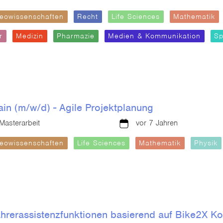
eowissenschaften
Recht
Life Sciences
Mathematik
r
Medizin
Pharmazie
Medien & Kommunikation
Sp
in (m/w/d) - Agile Projektplanung
Masterarbeit
vor 7 Jahren
eowissenschaften
Life Sciences
Mathematik
Physik
ahrerassistenzfunktionen basierend auf Bike2X K