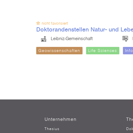
nicht favorisiert
Doktorandenstellen Natur- und Leb
Leibniz-Gemeinschaft
Geowissenschaften
Life Sciences
Inf
Unternehmen
Th
Thesius
Dok