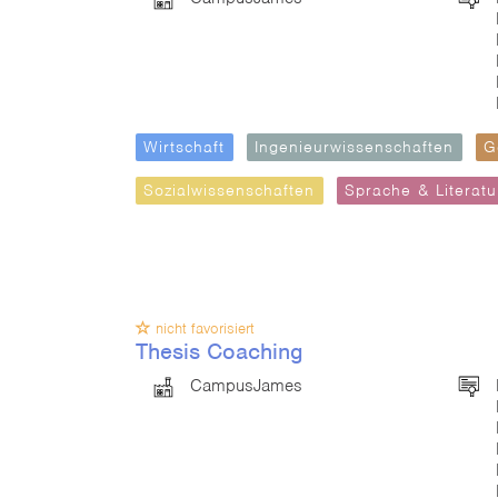
Wirtschaft
Ingenieurwissenschaften
G
Sozialwissenschaften
Sprache & Literatu
nicht favorisiert
Thesis Coaching
CampusJames