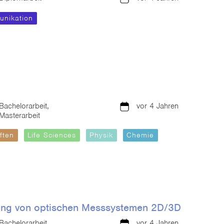
nikation
Bachelorarbeit,
vor 4 Jahren
Masterarbeit
ften
Life Sciences
Physik
Chemie
zung von optischen Messsystemen 2D/3D
Bachelorarbeit,
vor 4 Jahren