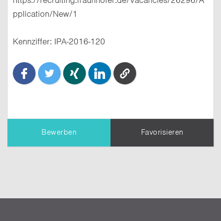
pplication/New/1
Kennziffer: IPA-2016-120
Bewerben
Favorisieren
TIPP:
Dein Profil
wird dem Unternehmen
übermittelt. Erziele einen besseren Eindruck,
indem Du es vollständig ausfüllst.
Nachricht an den Themensteller*