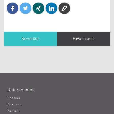
Bewerben
Favorisieren
TIPP:
Dein Profil
wird dem Unternehmen
übermittelt. Erziele einen besseren Eindruck,
indem Du es vollständig ausfüllst.
Nachricht an den Themensteller*
Unternehmen
Thesius
Über uns
Kontakt