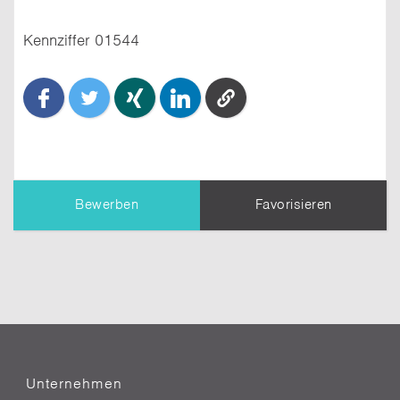
Kennziffer 01544
Bewerben
Favorisieren
TIPP:
Dein Profil
wird dem Unternehmen
übermittelt. Erziele einen besseren Eindruck,
indem Du es vollständig ausfüllst.
Nachricht an den Themensteller*
Unternehmen