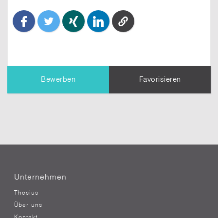
Bewerben
Favorisieren
TIPP:
Dein Profil
wird dem Unternehmen
übermittelt. Erziele einen besseren Eindruck,
indem Du es vollständig ausfüllst.
Nachricht an den Themensteller*
Unternehmen
Thesius
Über uns
Kontakt