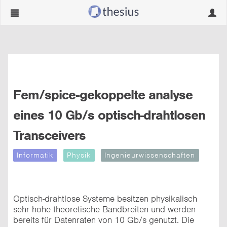
Navigation
Navig
ein-/ausblenden
ein-/
Fem/spice-gekoppelte analyse
eines 10 Gb/s optisch-drahtlosen
Transceivers
Informatik
Physik
Ingenieurwissenschaften
Optisch-drahtlose Systeme besitzen physikalisch
sehr hohe theoretische Bandbreiten und werden
bereits für Datenraten von 10 Gb/s genutzt. Die