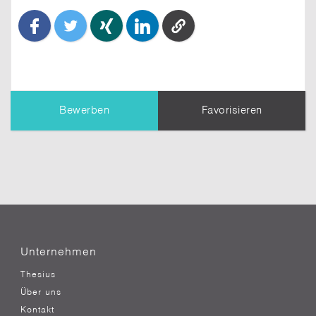
Bewerben
Favorisieren
TIPP:
Dein Profil
wird dem Unternehmen
übermittelt. Erziele einen besseren Eindruck,
indem Du es vollständig ausfüllst.
Nachricht an den Themensteller*
Unternehmen
Thesius
Über uns
Kontakt