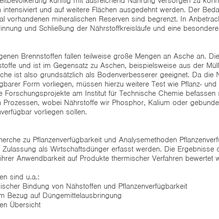
ltbevölkerung künftig mit ausreichend Nahrung versorgen zu kön
on intensiviert und auf weitere Flächen ausgedehnt werden. Der Bed
obal vorhandenen mineralischen Reserven sind begrenzt. In Anbetr
nnung und Schließung der Nährstoffkreisläufe und eine besonder
enen Brennstoffen fallen teilweise große Mengen an Asche an. Dies
ffe und ist im Gegensatz zu Aschen, beispielsweise aus der Mül
e ist also grundsätzlich als Bodenverbesserer geeignet. Da die N
ügbarer Form vorliegen, müssen hierzu weitere Test wie Pflanz- und
e Forschungsprojekte am Institut für Technische Chemie befassen
 Prozessen, wobei Nährstoffe wir Phosphor, Kalium oder gebundene
verfügbar vorliegen sollen.
herche zu Pflanzenverfügbarkeit und Analysemethoden Pflanzenverf
 Zulassung als Wirtschaftsdünger erfasst werden. Die Ergebnisse 
ch ihrer Anwendbarkeit auf Produkte thermischer Verfahren bewertet 
n sind u.a.:
ischer Bindung von Nähstoffen und Pflanzenverfügbarkeit
m Bezug auf Düngemittelausbringung
ten Übersicht