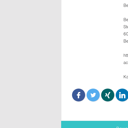
Be
Be
St
6
Be
ht
a
Ka