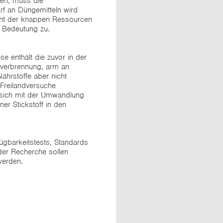
nen, muss die
arf an Düngemitteln wird
acht der knappen Ressourcen
e Bedeutung zu.
e enthält die zuvor in der
lverbrennung, arm an
ährstoffe aber nicht
 Freilandversuche
 sich mit der Umwandlung
r Stickstoff in den
ügbarkeitstests, Standards
der Recherche sollen
werden.