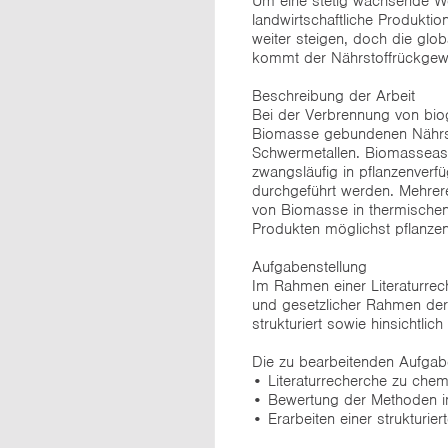
Um eine stetig wachsende We
landwirtschaftliche Produkti
weiter steigen, doch die gl
kommt der Nährstoffrückgewi
Beschreibung der Arbeit
Bei der Verbrennung von biog
Biomasse gebundenen Nährsto
Schwermetallen. Biomasseasch
zwangsläufig in pflanzenverf
durchgeführt werden. Mehrer
von Biomasse in thermischen
Produkten möglichst pflanzen
Aufgabenstellung
Im Rahmen einer Literaturrec
und gesetzlicher Rahmen der
strukturiert sowie hinsichtli
Die zu bearbeitenden Aufgabe
• Literaturrecherche zu chem
• Bewertung der Methoden i
• Erarbeiten einer strukturier