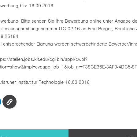
werbung bis: 16.09.2016
werbung: Bitte senden Sie Ihre Bewerbung online unter Angabe de
ellenausschreibungsnummer ITC 02-16 an Frau Berger, Berufliche 
08-25184.
i entsprechender Eignung werden schwerbehinderte Bewerber/innen
tps://stellen.jobs.kit.edu/cgi-bin/appl/cv.pl?
ction=show&tmpl=cvpage_job_1&job_nr=F38CE36E-3AF0-4DC5-
rlsruher Institut für Technologie 16.03.2016