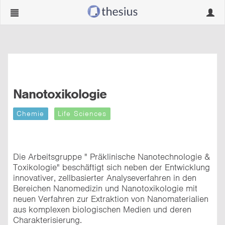
Navigation
Navig
ein-/ausblenden
ein-/
Nanotoxikologie
Chemie
Life Sciences
Die Arbeitsgruppe " Präklinische Nanotechnologie &
Toxikologie" beschäftigt sich neben der Entwicklung
innovativer, zellbasierter Analyseverfahren in den
Bereichen Nanomedizin und Nanotoxikologie mit
neuen Verfahren zur Extraktion von Nanomaterialien
aus komplexen biologischen Medien und deren
Charakterisierung.