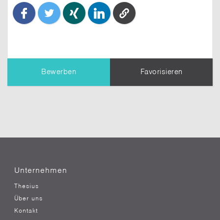
Bewerben
Favorisieren
TIPP:
Dein Profil
wird dem Unternehmen
übermittelt. Erziele einen besseren Eindruck,
indem Du es vollständig ausfüllst.
Nachricht an den Themensteller*
Unternehmen
Thesius
Über uns
Kontakt