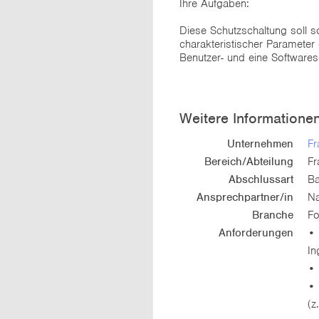
Ihre Aufgaben:
Diese Schutzschaltung soll 
charakteristischer Paramete
Benutzer- und eine Softwaresc
Weitere Informatione
Unternehmen
Fr
Bereich/Abteilung
Fr
Abschlussart
Ba
Ansprechpartner/in
Na
Branche
Fo
Anforderungen
• 
In
• 
• 
(z