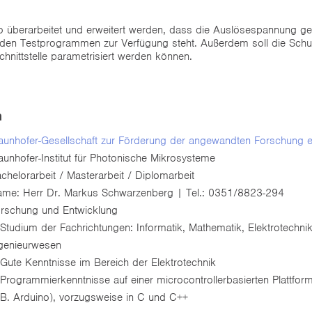
so überarbeitet und erweitert werden, dass die Auslösespannung g
r den Testprogrammen zur Verfügung steht. Außerdem soll die Schu
hnittstelle parametrisiert werden können.
n
aunhofer-Gesellschaft zur Förderung der angewandten Forschung e
aunhofer-Institut für Photonische Mikrosysteme
chelorarbeit / Masterarbeit / Diplomarbeit
me: Herr Dr. Markus Schwarzenberg | Tel.: 0351/8823-294
rschung und Entwicklung
Studium der Fachrichtungen: Informatik, Mathematik, Elektrotechni
genieurwesen
Gute Kenntnisse im Bereich der Elektrotechnik
Programmierkenntnisse auf einer microcontrollerbasierten Plattform
.B. Arduino), vorzugsweise in C und C++