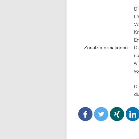
Di
Lö
Vo
Kr
En
Zusatzinformationen
Di
ri
wi
vo
Di
du