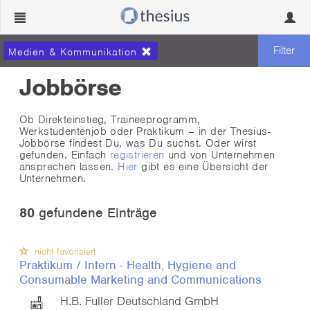
Navigation
Navig
ein-/ausblenden
ein-/
Filter
Medien & Kommunikation
Jobbörse
Ob Direkteinstieg, Traineeprogramm,
Werkstudentenjob oder Praktikum – in der Thesius-
Jobbörse findest Du, was Du suchst. Oder wirst
gefunden. Einfach
registrieren
und von Unternehmen
ansprechen lassen.
Hier
gibt es eine Übersicht der
Unternehmen.
80
gefundene Einträge
nicht favorisiert
Praktikum / Intern - Health, Hygiene and
Consumable Marketing and Communications
H.B. Fuller Deutschland GmbH