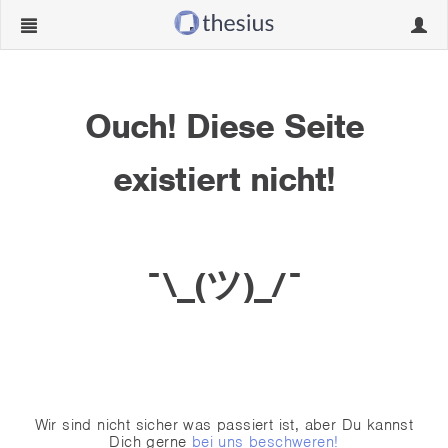
Navigation
Navig
ein-/ausblenden
ein-/
Ouch! Diese Seite
existiert nicht!
¯\_(ツ)_/¯
Wir sind nicht sicher was passiert ist, aber Du kannst
Dich gerne
bei uns beschweren!