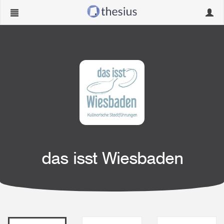
Navigation
Navig
ein-/ausblenden
ein-/
das isst Wiesbaden