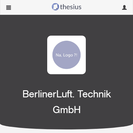
Navigation
Navig
ein-/ausblenden
ein-/
BerlinerLuft. Technik
GmbH