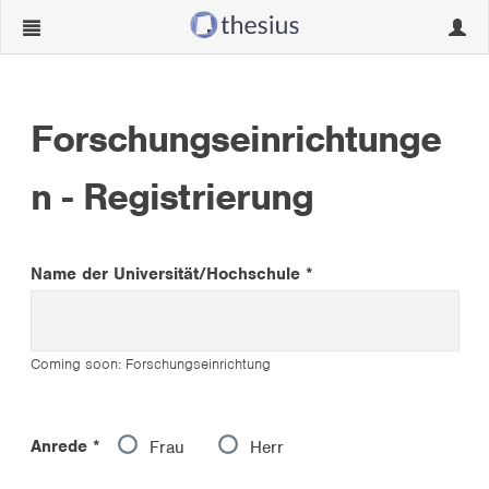
Navigation
Navig
ein-/ausblenden
ein-/
Forschungseinrichtunge
n - Registrierung
Name der Universität/Hochschule *
Name
der
Universität/Hochschule
Coming soon: Forschungseinrichtung
*
Anrede *
Frau
Herr