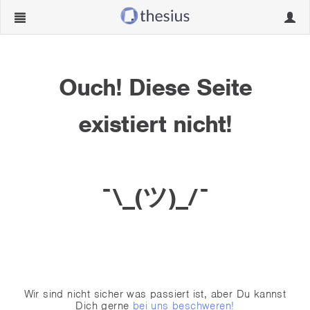
Navigation
Navig
ein-/ausblenden
ein-/
Ouch! Diese Seite
existiert nicht!
¯\_(ツ)_/¯
Wir sind nicht sicher was passiert ist, aber Du kannst
Dich gerne
bei uns beschweren!