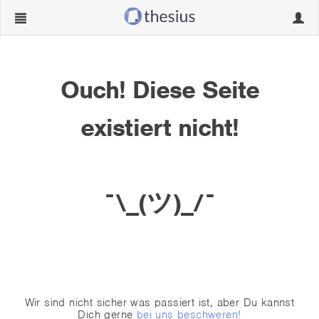
Navigation
Navig
ein-/ausblenden
ein-/
Ouch! Diese Seite
existiert nicht!
¯\_(ツ)_/¯
Wir sind nicht sicher was passiert ist, aber Du kannst
Dich gerne
bei uns beschweren!