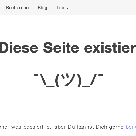
Recherche
Blog
Tools
iese Seite existier
¯\_(ツ)_/¯
icher was passiert ist, aber Du kannst Dich gerne
bei