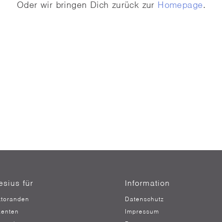
Oder wir bringen Dich zurück zur
Homepage
.
esius für
Information
toranden
Datenschutz
enten
Impressum