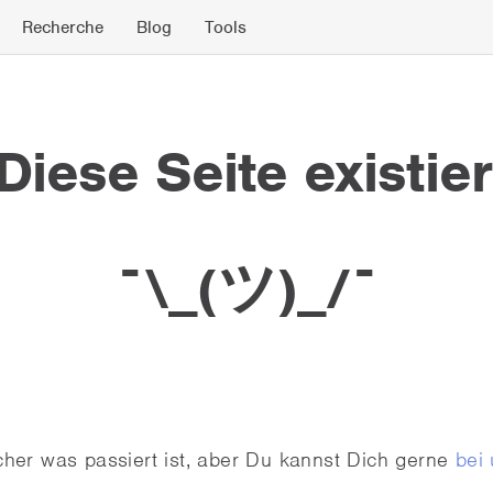
Recherche
Blog
Tools
iese Seite existier
¯\_(ツ)_/¯
icher was passiert ist, aber Du kannst Dich gerne
bei