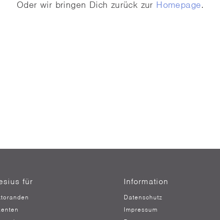
Oder wir bringen Dich zurück zur
Homepage
.
esius für
Information
toranden
Datenschutz
enten
Impressum