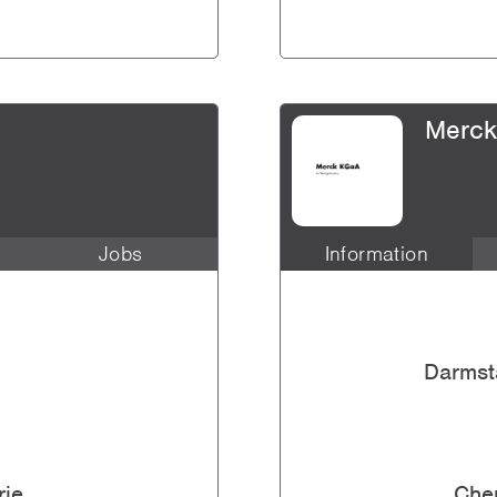
Merc
Jobs
Information
se Consulting, Lim...
vor 9 Jahren
Darmst
cial - Life Scienc...
vor 9 Jahren
 at Department of ...
rie
Che