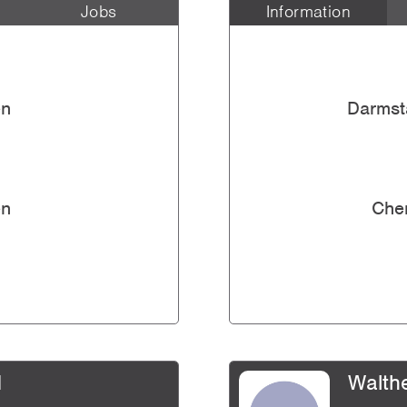
Jobs
Information
ich Grafikdesign (...
vor 9 Jahren
en
Darmst
reich Field Servi...
vor 9 Jahren
rung & Dokument...
en
Che
vor 9 Jahren
zeigen
H
Walth