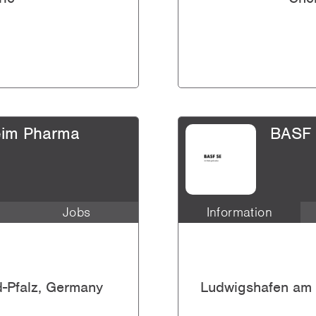
vor 9 Jahren
zeigen
eim Pharma
BASF
Jobs
Information
g Professionals (m/...
Praktikum/Abschlussarbeit
vor 9 Jahren
Bachelorarbeit,
Masterarbeit
d-Pfalz, Germany
Ludwigshafen am 
g Professionals (m/...