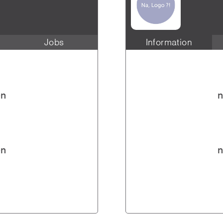
Jobs
Information
en
n
en
n