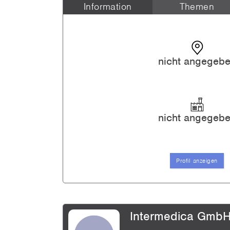
Information
Themen
Studentische Aushilfe im Bere
Werkstudent/in
nicht angegeb
Applikationsspezialisten im Be
Direkteinstieg
Werkstudenten in der Validie
nicht angegeb
Werkstudent/in
Profil anzeigen
Alle an
Intermedica Gmb