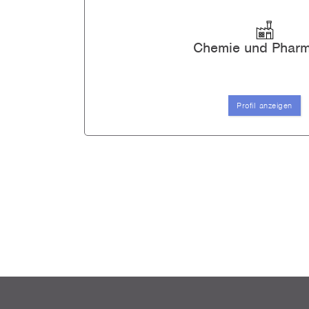
Trainee
068
Traineeprogramm Supply Cha
Chemie und Pharm
Trainee
Profil anzeigen
Alle an