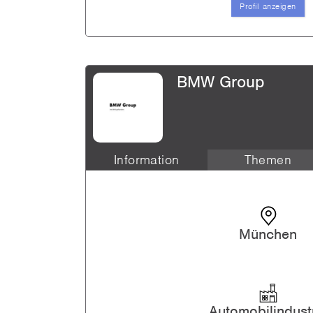
Profil anzeigen
BMW Group
Information
Themen
nd R...
Trainee (M\/F) GOglobal Inhou
Trainee
München
Trainee (m/f) GOglobal Commer
Trainee
Praktikum: 6-month internship
Automobilindust