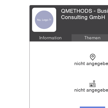
QMETHODS - Busin
Consulting GmbH
Information
Themen
Frau Prof. Dr. Silke Weidner
nicht angegeb
Herr Sebastian Mieck
nicht angegeb
Alle an