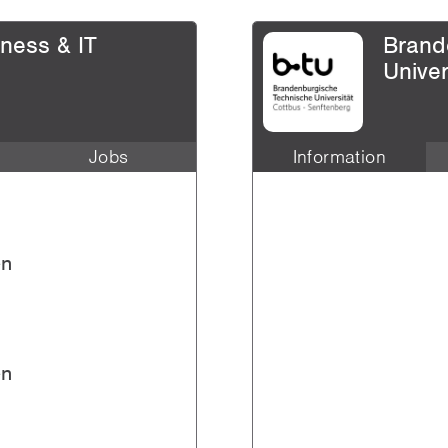
ess & IT
Brand
Univer
Jobs
Information
Software Engineering - Ges
Masterarbeit,
Diplomarbeit
en
Alle
en
zeigen