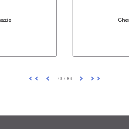
vor 9 Jahren
Alle
in Management - START...
azie
Che
vor 9 Jahren
zeigen
73 / 86