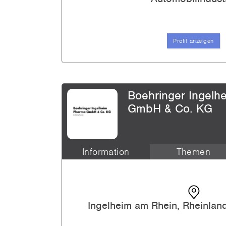
Praktikum
Profil anzeigen
Alle an
Boehringer Ingelh
GmbH & Co. KG
Information
Themen
Connect Asia - Coatings Youn
Trainee
Ingelheim am Rhein, Rheinlan
Connect Asia - Coatings Youn