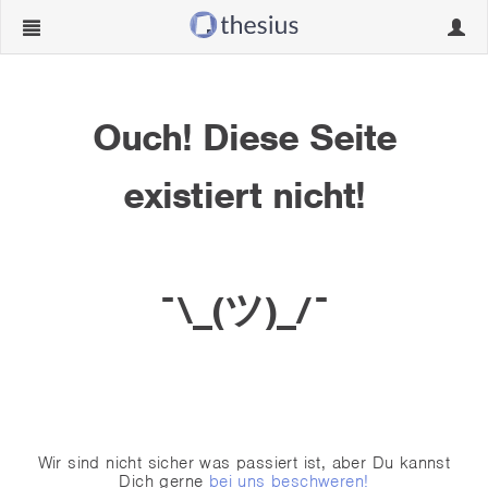
Navigation
Navig
ein-/ausblenden
ein-/
Ouch! Diese Seite
existiert nicht!
¯\_(ツ)_/¯
Wir sind nicht sicher was passiert ist, aber Du kannst
Dich gerne
bei uns beschweren!